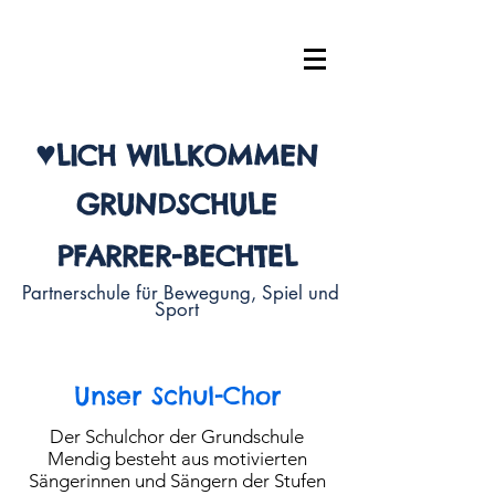
♥
LI
CH WILLKOMMEN
G
R
U
N
D
S
C
H
U
L
E
P
F
A
R
R
E
R
-
B
E
C
H
T
E
L
Partnerschule für Bewegung, Spiel und
Sport
Unser Schul-Chor
Der Schulchor der Grundschule
Mendig besteht aus motivierten
Sängerinnen und Sängern der Stufen