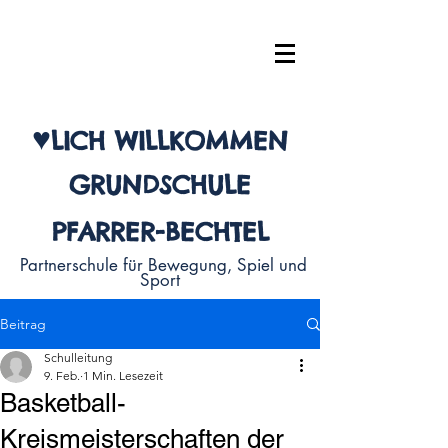
♥
LI
CH WILLKOMMEN
G
R
U
N
D
S
C
H
U
L
E
P
F
A
R
R
E
R
-
B
E
C
H
T
E
L
Partnerschule für Bewegung, Spiel und
Sport
Beitrag
Schulleitung
9. Feb.
1 Min. Lesezeit
Basketball-
Kreismeisterschaften der